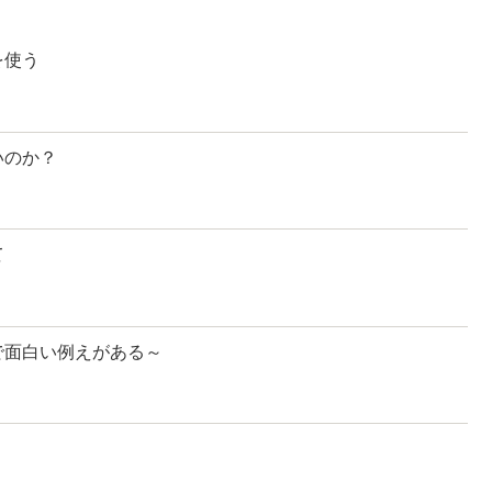
を使う
いのか？
て
で面白い例えがある～