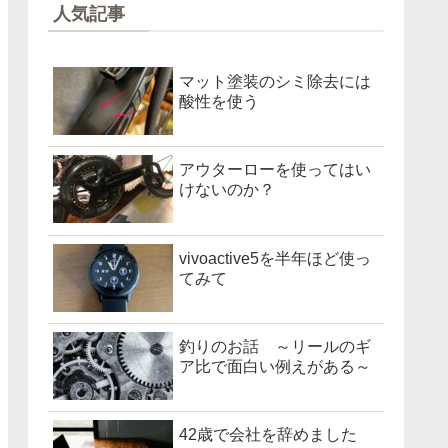
人気記事
マット塗装のシミ除去には
酸性を使う
アウターローを使ってはい
けないのか？
vivoactive5を半年ほど使っ
てみて
釣りのお話 ～リールのギ
ア比で面白い例えがある～
42歳で会社を辞めました