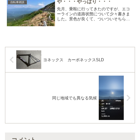
や・・・やっぱり・・・
自転車雑談
るもの。Raphaのエ...
先月、乗鞍に行ってきたのですが、エコ
ーラインの道路状態について少々書きま
した。景色が良くて、ついついそちらに
目が入ってしまうのですが・・・目につ
くのはこの路肩ですね。このガードレー
ル、あきらかに周りが崩落してこうなっ
ているのが分かります。写...
ヨネックス カーボネックスSLD
同じ地域でも異なる気候
コメント