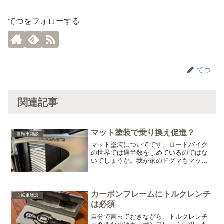
てつをフォローする
てつ
関連記事
マット塗装で乗り換え促進？
自転車雑談
マット塗装についてです。ロードバイク
の世界では過半数をしめているのではな
いでしょうか。我が家のドグマもマット
です。存在感があって格好良いのは確か
です。でも所有していて、なんか難しい
色だなと感じる人も多いはず。汚れがつ
きやすいし、傷がついたら...
カーボンフレームにトルクレンチ
自転車雑談
は必須
自分で言っておきながら、トルクレンチ