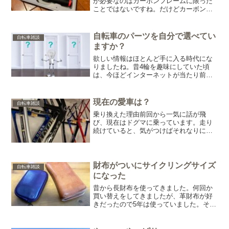
が必要なのはカーボンフレームに限った
ことではないですね。だけどカーボンフ
レームは特に必要になってくる工具だと
思います。カーボンは強いといえど、強
化プラスチックです。折れる時は折れる
自転車のパーツを自分で選べてい
自転車雑談
し、割れる時は割れます。...
ますか？
欲しい情報はほとんど手に入る時代にな
りましたね。昔4輪を趣味にしていた頃
は、今ほどインターネットが当たり前で
はなかったし、SNSというものが無かっ
た。何をどうしたら良いのかは、お店に
聞いたり、本屋に行ったり、自分で考え
現在の愛車は？
自転車雑談
たり。何も知らない若者...
乗り換えた理由前回から一気に話が飛
び、現在はドグマに乗っています。走り
続けていると、気がつけばそれなりに走
れるようになりました。自転車をはじめ
てから、あっという間に5年が経ち気がつ
けば40歳に到達。そろそろ体力も衰えて
いくのかなと初めて考え...
財布がついにサイクリングサイズ
自転車雑談
になった
昔から長財布を使ってきました。何回か
買い替えをしてきましたが、革財布が好
きだったので5年は使っていました。それ
が最近はサイクリングサイズのものに。
やっぱりキャッシュレス化が大きいとこ
ろです。これはサイクリングで使ってい