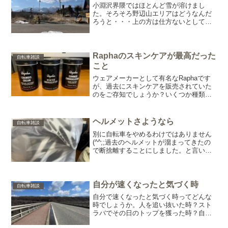
小淵沢界隈ではほとんど雪が溶けまし
た。そろそろ野辺山エリアはどうなんだ
ろうと・・・上の方は仕方ないとして、
微妙な感じですね。いきなり自転車で行
く勇気もないので、車で行ってきました
(笑)おなじみの鉄道最高地点。そして道路
状況ですが、28号経由...
Raphaのスキンケアが最高だった
自転車雑談
こと
ウェアメーカーとして有名なRaphaです
が、過去にスキンケアを販売されていた
のをご存知でしょうか？いくつか種類が
販売されていましたが、徐々に廃盤にな
っていきました。3年ほど前でしょうか？
ついにその姿を完全に消してしまいまし
ヘルメットさようなら
自転車雑談
た・・・僕も愛用し...
別に自転車をやめるわけではありません
(^^;;過去のヘルメットが溜まってきたの
で断捨離することにしました。と言いま
すか、今年は断捨離の年にしています。
何年かに一度はこうして整理してあげな
いと散らかり放題。必要なもの以外は買
わないようにしてい...
自分が速くなったと気づく時
自転車雑談
自分で速くなったと気づく時ってどんな
時でしょうか。人を追い抜いた時？スト
ラバでその日のトップを獲った時？自分
の経験から言うと、抜かれる回数が減っ