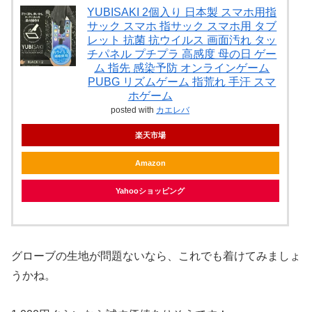
YUBISAKI 2個入り 日本製 スマホ用指
サック スマホ 指サック スマホ用 タブ
レット 抗菌 抗ウイルス 画面汚れ タッ
チパネル プチプラ 高感度 母の日 ゲー
ム 指先 感染予防 オンラインゲーム
PUBG リズムゲーム 指荒れ 手汗 スマ
ホゲーム
posted with
カエレバ
楽天市場
Amazon
Yahooショッピング
グローブの生地が問題ないなら、これでも着けてみましょ
うかね。