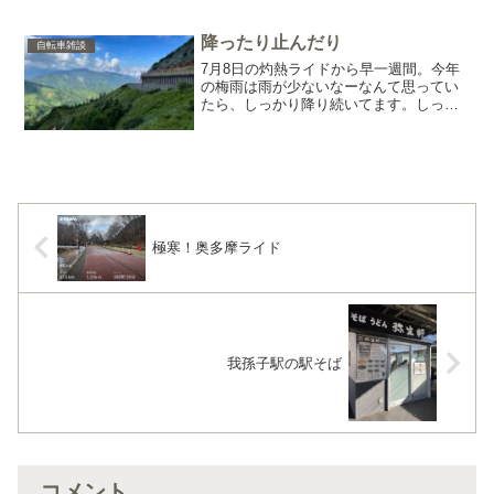
たと気づいた時です。ロードバイクを購
入した時は、走るのが楽しくて楽しくて
通勤距離が５kmだったの...
降ったり止んだり
自転車雑談
7月8日の灼熱ライドから早一週間。今年
の梅雨は雨が少ないなーなんて思ってい
たら、しっかり降り続いてます。しっか
り降ってくれれば良いのですが、降った
り止んだり。路面が乾いて来たから乗れ
るかな？なんて準備しようとすると降っ
て来ます。逆に、降らな...
極寒！奥多摩ライド
我孫子駅の駅そば
コメント