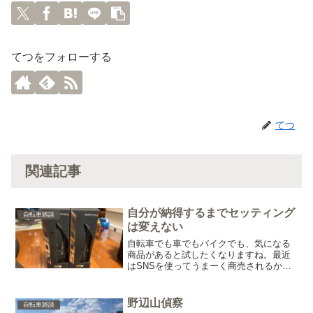
てつをフォローする
てつ
関連記事
自分が納得するまでセッティング
自転車雑談
は変えない
自転車でも車でもバイクでも、気になる
商品があると試したくなりますね。最近
はSNSを使ってうまーく商売されるから
余計にです(笑)ステマとか本当に注意です
よ！勢いに乗って手を出してしまうと、
止まらなくなるので(^^;;という自分も最
野辺山偵察
自転車雑談
近やってしま...