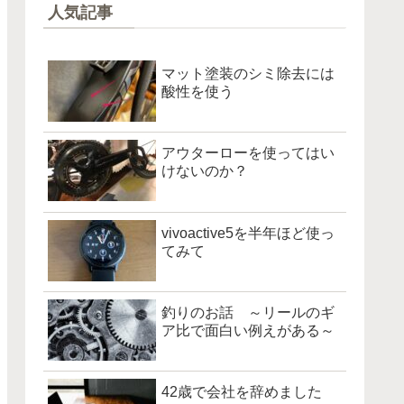
人気記事
マット塗装のシミ除去には
酸性を使う
アウターローを使ってはい
けないのか？
vivoactive5を半年ほど使っ
てみて
釣りのお話 ～リールのギ
ア比で面白い例えがある～
42歳で会社を辞めました