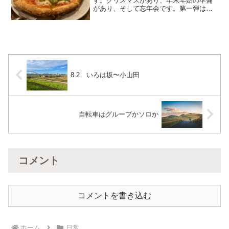
す。クリスマスがあり、年末年始の準備
があり、そして忘年会です。第一弾は自
分の住んでいる吉祥寺です。駅から少し
はなれた場所にあるカフェリゴレットさ
ん。ずいぶん長らくお世話になっていま
す。どの料理も美味しい...
8.2 いろは坂〜小山田
自転車はグループかソロか
コメント
コメントを書き込む
ホーム
日常