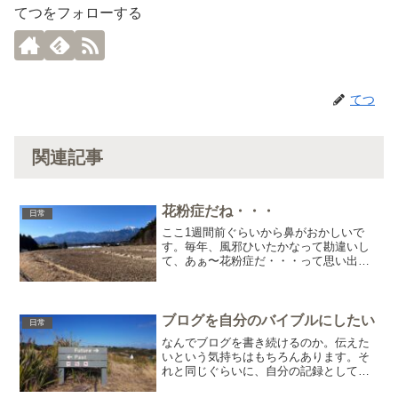
てつをフォローする
てつ
関連記事
花粉症だね・・・
日常
ここ1週間前ぐらいから鼻がおかしいで
す。毎年、風邪ひいたかなって勘違いし
て、あぁ〜花粉症だ・・・って思い出す
(笑)そうです、今年もやってきました。で
も、わたくしはどちらかと言うと、秋の
花粉症の方が重いです。だったら騒ぐな
ってところですね(･...
ブログを自分のバイブルにしたい
日常
なんでブログを書き続けるのか。伝えた
いという気持ちはもちろんあります。そ
れと同じぐらいに、自分の記録として残
したいという目的も。今考えていること