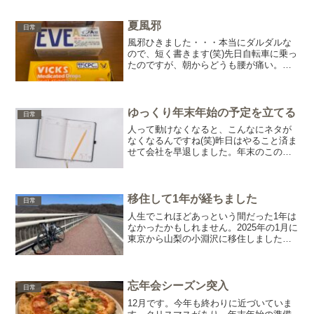
が、数年後にどうなっているのか。それ
まで続いていればの話ですが(笑)自分を馬
鹿にするのは結構好き...
夏風邪
日常
風邪ひきました・・・本当にダルダルな
ので、短く書きます(笑)先日自転車に乗っ
たのですが、朝からどうも腰が痛い。寝
違えた？寝違えても腰なんて痛くなるこ
とはなかったんですけどね・・・まあ、
でもやっぱり無理なんてするもんじゃあ
りません。腰は痛いし...
ゆっくり年末年始の予定を立てる
日常
人って動けなくなると、こんなにネタが
なくなるんですね(笑)昨日はやること済ま
せて会社を早退しました。年末のこの時
期にうつしてしまっては迷惑ですから
ね。家で安静にするわけですが、当然食
事と寝るだけの生活です。と言っても、
やはりそれだけでは余計...
移住して1年が経ちました
日常
人生でこれほどあっという間だった1年は
なかったかもしれません。2025年の1月に
東京から山梨の小淵沢に移住しました。
以前にも書きましたが、脱サラをしたと
いう身でございます(笑)車業界に属してい
て、あれこれ業務をやってきました
が・・・その中で...
忘年会シーズン突入
日常
12月です。今年も終わりに近づいていま