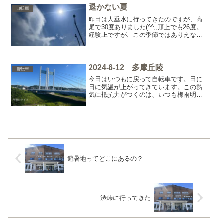
は自転車の洗車ってスプ...
退かない夏
自転車
昨日は大垂水に行ってきたのですが、高
尾で30度ありました(^^;;頂上でも26度。
経験上ですが、この季節ではありえない
気温です。東京といえど山が近いので、
さすがにそろそろ涼しいと感じる気温に
なってきます。冬は都心で雪がパラつく
と、この辺は積...
2024-6-12 多摩丘陵
自転車
今日はいつもに戻って自転車です。日に
日に気温が上がってきています。この熱
気に抵抗力がつくのは、いつも梅雨明け
のはずなのですが、今年はまだ梅雨に入
らない。さすがに遅いですね。湿度もそ
んなに高くないから、梅雨の気配すら感
じられないような？この日...
避暑地ってどこにあるの？
渋峠に行ってきた