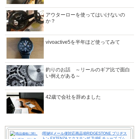
アウターローを使ってはいけないの
か？
vivoactive5を半年ほど使ってみて
釣りのお話 ～リールのギア比で面白
い例えがある～
42歳で会社を辞めました
(即納)(メール便対応商品)BRIDGESTONE ブリヂス
トン EXTENZA エクステンザ TUBE チューブ ゴム