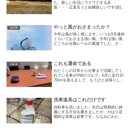
た。新しい生活にワクワクする反
面・・・正直言うと結構寂しいです(笑)40
年も住み続けていると、もう当たり前の
ようになります。どんなことかといえ
ば、一番は友人や仲間が近くにいるこ
と。会おうと思えばいつでも会...
やっと風がおさまったか？
自転車
今年は風が強く感じます。いつも5月連休
ぐらいでおさまる強い風。今年は強い風
どころか台風レベルの風速でした。さす
がに強風の日は避けていましたが、風の
ある日に走るのは苦労しますね。頑張っ
ている割には前に進まないから、だんだ
んイライラしたりします...
これも運命である
自転車
わたくしの日常から仕事まで活躍してく
れている車がVWのゴルフ。6月に走行10
万kmを迎えまして、もうひと頑張りして
もらおうと思っていましたが・・・今月
に入ってから、オイルが足りないとメー
ターに表示が(^^;オイル漏れか？？そろそ
ろ来るかなと...
洗車道具はこれだけです
自転車
自転車を洗いました。先日は簡易的に綺
麗にする方法を書きましたが、やはり定
期的な洗車は必要です。ちなみにわたく
しは水洗いをします。これ賛否両論あり
ますが、いちおう8年間続けて来て何も問
題が無いので続けております。個人的に