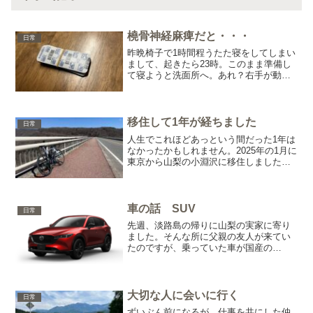
橈骨神経麻痺だと・・・
日常
昨晩椅子で1時間程うたた寝をしてしまい
まして、起きたら23時。このまま準備し
て寝ようと洗面所へ。あれ？右手が動か
ない(^^;なんか痺れてるような変な感じ。
歯ブラシもまともに持てず、怖くなりま
した。脳梗塞だったらどうしよう・・・
でも冷静になっ...
移住して1年が経ちました
日常
人生でこれほどあっという間だった1年は
なかったかもしれません。2025年の1月に
東京から山梨の小淵沢に移住しました。
以前にも書きましたが、脱サラをしたと
いう身でございます(笑)車業界に属してい
て、あれこれ業務をやってきました
が・・・その中で...
車の話 SUV
日常
先週、淡路島の帰りに山梨の実家に寄り
ました。そんな所に父親の友人が来てい
たのですが、乗っていた車が国産の
SUV。うちの父親もSUVには少々関心を
抱いていたのですが、持ち主の話を聞く
とですね・・・『微妙に金かかるよ』で
す。元車業界の人間として...
大切な人に会いに行く
日常
ずいぶん前になるが、仕事を共にした仲