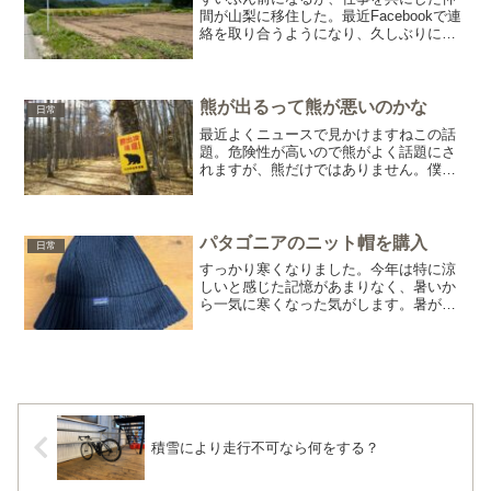
間が山梨に移住した。最近Facebookで連
絡を取り合うようになり、久しぶりに会
うことになった。仕事のことで色々とア
ドバイスをくれた、僕にとっては大切な
人だ。僕は大切な人に会うためには、時
間やお金を惜しま...
熊が出るって熊が悪いのかな
日常
最近よくニュースで見かけますねこの話
題。危険性が高いので熊がよく話題にさ
れますが、熊だけではありません。僕も
よく遭遇する鹿もそうだし、狸や猪だっ
てそうです。動物は臆病ですからね。人
間界にわざわざ自分から脚を踏み入れる
ようなことはしません。『...
パタゴニアのニット帽を購入
日常
すっかり寒くなりました。今年は特に涼
しいと感じた記憶があまりなく、暑いか
ら一気に寒くなった気がします。暑が
り、汗っかきな自分としては、助かるん
ですけどね(^^;;平均よりもだいぶ薄着な
方だと思います。街中で既にダウン着て
ニット帽被っている人...
積雪により走行不可なら何をする？