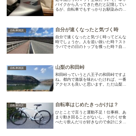
バイクから入ってきた色だと記憶してい
るが、自転車でもすっかりお馴染みのカ
ラーリングとなった。マット塗装は光を
反射しないため、シルエットがはっきり
して存在感が出る。車でもランボルギー
ニやフェラーリなどで、あ...
自分が速くなったと気づく時
自転車雑談
自分で速くなったと気づく時ってどんな
時でしょうか。人を追い抜いた時？スト
ラバでその日のトップを獲った時？自分
の経験から言うと、抜かれる回数が減っ
たと気づいた時です。ロードバイクを購
入した時は、走るのが楽しくて楽しくて
通勤距離が５kmだったの...
山梨の和田峠
自転車雑談
和田峠っていうと八王子の和田峠ですよ
ね。都内で激坂を味わいたければ、一番
アクセスも良いと思います。ただ山梨に
も和田峠がございます。先日甲府に行っ
てきたのですが、予定より早く用事を終
えてしまったので、どうするか・・・
Googleマップを見てい...
自転車はじめたきっかけは？
自転車雑談
ひとことで言うと運動不足！仕事柄、あ
まり動き回ることがないし、そのくせ食
べたり飲んだりが好きなので余計にタチ
悪く・・・身長175cmで体重80kgちかく
ありました(^^;;あるとき引越しを機に、