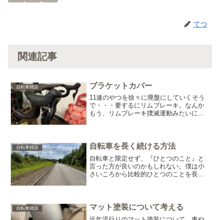
てつ
関連記事
ブラケットカバー
自転車雑談
11速のやつを徐々に廃盤にしていくそう
で・・・要するにリムブレーキ。なんか
もう、リムブレーキ撲滅運動みたいにな
ってきました。今日まで積み重ねてきた
ものなのに、完全に無くしちゃうってい
うのがね。この間、車の話題でSUVのこ
とを書いたのですが、...
自転車を長く続ける方法
自転車雑談
自転車と限定せず、『ひとつのこと』と
言った方が良いのかもしれない。僕は小
さいころから比較的ひとつのことを長く
続けられる方だった。よく人から、結果
を褒められるのではなく、続いているこ
とを褒められた(笑)なぜ続けることができ
たのか、一度掘り下げ...
マット塗装について考える
自転車雑談
近年流行りのマット塗装について。車や