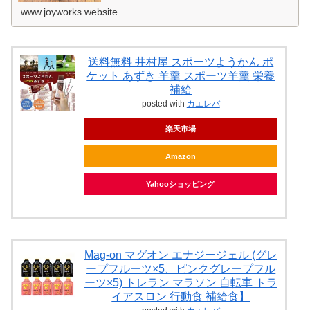
www.joyworks.website
送料無料 井村屋 スポーツようかん ポ
ケット あずき 羊羹 スポーツ羊羹 栄養
補給
posted with
カエレバ
楽天市場
Amazon
Yahooショッピング
Mag-on マグオン エナジージェル (グレ
ープフルーツ×5、ピンクグレープフル
ーツ×5) トレラン マラソン 自転車 トラ
イアスロン 行動食 補給食】