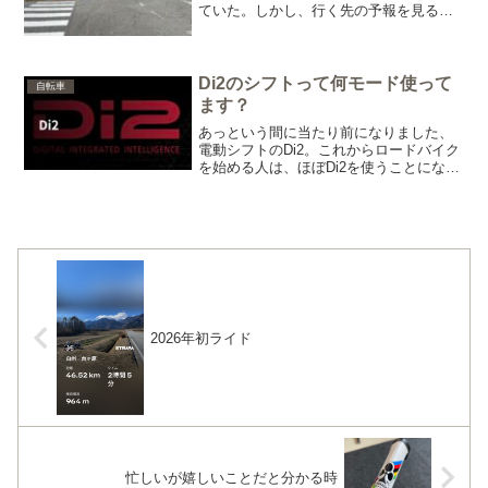
ていた。しかし、行く先の予報を見る
と、灼熱後に雨・・・雨の日の釣りは好
きでは無いし、雹でも降られたらたまっ
たものではない。潔く釣りは諦め、さて
何をするか・・・釣りと自転...
Di2のシフトって何モード使って
自転車
ます？
あっという間に当たり前になりました、
電動シフトのDi2。これからロードバイク
を始める人は、ほぼDi2を使うことになる
のではないでしょうか。だって105しか機
械式を選べません・・・しかも機械式は
対応しているフレームも限られるという
肩身の狭さ。...
2026年初ライド
忙しいが嬉しいことだと分かる時