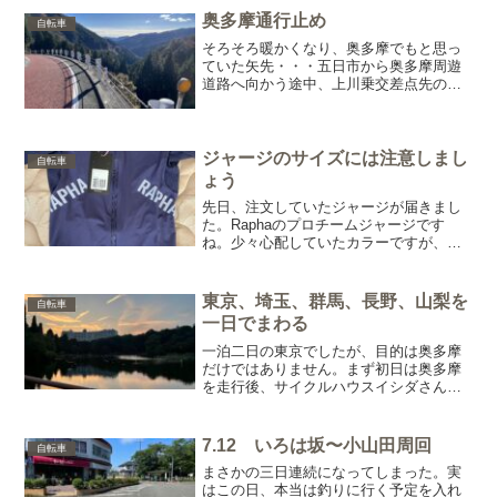
スキーが好きでよく飲...
奥多摩通行止め
自転車
そろそろ暖かくなり、奥多摩でもと思っ
ていた矢先・・・五日市から奥多摩周遊
道路へ向かう途中、上川乗交差点先の勾
配で道路斜面崩落。まさにいつものコー
ス途中にある場所です。写真：檜原村HP
深夜の崩落だったようで、怪我人が出な
くて良かったですね・・...
ジャージのサイズには注意しまし
自転車
ょう
先日、注文していたジャージが届きまし
た。Raphaのプロチームジャージです
ね。少々心配していたカラーですが、暗
すぎず明るすぎずで丁度良いです。夏は
ずっと明るい色ばかり使ってきましたか
らね。たまには気分変えてこういったカ
東京、埼玉、群馬、長野、山梨を
自転車
ラーもアリです(^^)...
一日でまわる
一泊二日の東京でしたが、目的は奥多摩
だけではありません。まず初日は奥多摩
を走行後、サイクルハウスイシダさん
へ。今回はお仕事の件ではなく、富士ヒ
ルで立て替えて頂いた分をお支払いに。
普段からお世話になってますので、ご挨
7.12 いろは坂〜小山田周回
自転車
拶もかねて。あとチェーン交...
まさかの三日連続になってしまった。実
はこの日、本当は釣りに行く予定を入れ