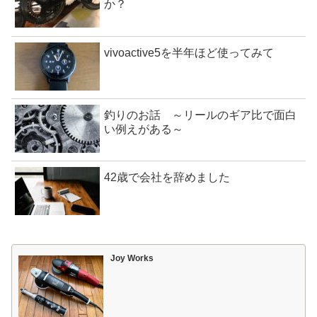
か？
vivoactive5を半年ほど使ってみて
釣りのお話 ～リールのギア比で面白
い例えがある～
42歳で会社を辞めました
Joy Works