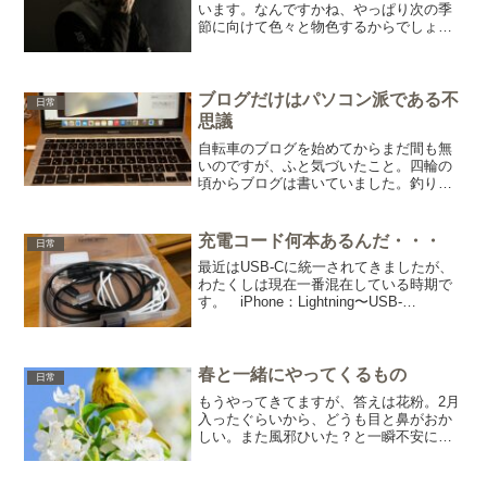
います。なんですかね、やっぱり次の季
節に向けて色々と物色するからでしょう
か？今年の春は、こんな服を着てみたい
とか。こんな所に行ってみたいとか。我
ら自転車乗りだと、ウエアを新しくしよ
うとか？(笑)今日に至る...
ブログだけはパソコン派である不
日常
思議
自転車のブログを始めてからまだ間も無
いのですが、ふと気づいたこと。四輪の
頃からブログは書いていました。釣りの
ブログも書いていた頃があります。今は
ほとんど放置です(笑)ずいぶん前に四輪は
やめてしまったので、書くネタがすっか
充電コード何本あるんだ・・・
日常
り無くなってしまいま...
最近はUSB-Cに統一されてきましたが、
わたくしは現在一番混在している時期で
す。 iPhone：Lightning〜USB-
AMacBook：USB-C〜USB-
CGarminEdge：USB-C〜USB-
AGarminWatch：専用コネ...
春と一緒にやってくるもの
日常
もうやってきてますが、答えは花粉。2月
入ったぐらいから、どうも目と鼻がおか
しい。また風邪ひいた？と一瞬不安にな
りましたが、正体は花粉だと。これ自転
車乗っている時はなかなか気が付かない