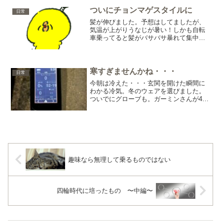
のです。集中しているからですね。よろ
しくないのは帰ってきて...
ついにチョンマゲスタイルに
日常
髪が伸びました。予想はしてましたが、
気温が上がりうなじが暑い！しかも自転
車乗ってると髪がバサバサ暴れて集中で
きません。かと言って、今更これを理由
に切るのも何か悔しいではないか(笑)別に
僕の毛が長かろうが誰にも迷惑はかけな
い。一時的に仕事から...
寒すぎませんかね・・・
日常
今朝は冷えた・・・玄関を開けた瞬間に
わかる冷気。冬のウェアを選びました。
ついでにグローブも。ガーミンさんが4度
を表示。いくらなんでも急激に冷え込み
すぎじゃないですかねぇ。初冬という
か、冬ですよねもう・・・自然相手に文
句言っても仕方ないのです...
趣味なら無理して乗るものではない
四輪時代に培ったもの 〜中編〜