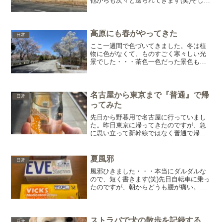
他からも次々と送られてきます(笑)そし
て、さぞかしそっちはもっと凄いんでし
ょ？みたいな話になるのですが・・・朝
起きたらこんな感じでした(笑)一粒も雪は
降っておりま...
高原にも春がやってきた
日常
ここ一週間で色づいてきました。冬は植
物に色がなくて、ものすごく寒々しい光
景でした・・・茶色一色だった景色も少
しずつ緑色に変わってきました。毎日こ
の子の散歩で歩き回っているから、変化
がよく分かります。最近すっかり懐いて
くれて、朝起きてテーブル...
名古屋から東京まで『普通』で帰
日常
ってみた
先日から野暮用で名古屋に行っていまし
た。昨日東京に帰ってきたのですが、急
に思い立って新幹線ではなく普通で帰っ
てきました(笑)というのも、普段は新幹線
なんてほとんど乗らないものだから、時
間や料金などを調べていたんです。
夏風邪
日常
Googleさんで。そう...
風邪ひきました・・・本当にダルダルな
ので、短く書きます(笑)先日自転車に乗っ
たのですが、朝からどうも腰が痛い。寝
違えた？寝違えても腰なんて痛くなるこ
とはなかったんですけどね・・・まあ、
でもやっぱり無理なんてするもんじゃあ
りません。腰は痛いし...
ストラバで犬の散歩を記録する
日常