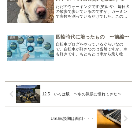
ただのウォーキングです(笑)いや、毎日犬
の散歩で歩いているのですが、ガーミン
で歩数を測っているだけでした。この辺
の土地勘が薄いので、どこを歩いたか記
録したいなーなんて考えていました。何
かないかなって探し始めてすぐに・・・
ストラバあるじゃん！...
四輪時代に培ったもの 〜前編〜
日常
自転車ブログをやっているぐらいなの
で、自転車が好きなのは当然ですが、車
も好きです。もともとは車から乗り物好
きが始まりました。10代の頃、友人はみ
んなバイクで走り回っていましたが、僕
はいまいち・・・親や親戚から昔の事故
話を聞いた影響だったんで...
12.5 いろは坂 〜冬の気候に慣れてきた〜
USB転換期は面倒・・・