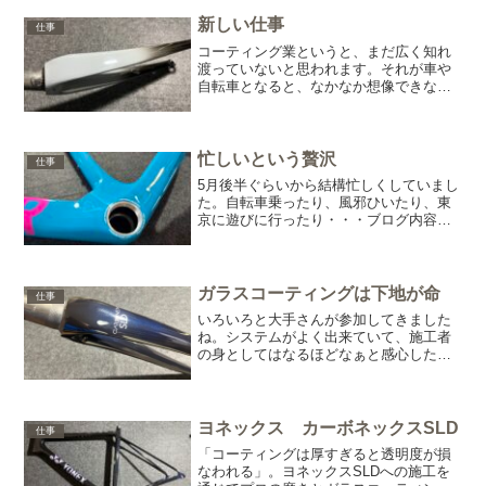
新しい仕事
仕事
コーティング業というと、まだ広く知れ
渡っていないと思われます。それが車や
自転車となると、なかなか想像できない
と言いますか・・・興味がある方は別で
すよ(^^;もちろんコーティングをかけると
綺麗になります。ですが、それでは新し
くお仕事頂くことが...
忙しいという贅沢
仕事
5月後半ぐらいから結構忙しくしていまし
た。自転車乗ったり、風邪ひいたり、東
京に遊びに行ったり・・・ブログ内容だ
け見ていると、『なんだこいつ？』的な
印象を持たれやすいわたくし(笑)ちゃんと
働いていますよ(^^;いちおうホームページ
をつくったり...
ガラスコーティングは下地が命
仕事
いろいろと大手さんが参加してきました
ね。システムがよく出来ていて、施工者
の身としてはなるほどなぁと感心した
り・・・自転車のコーティングって、ず
ばり自転車屋さん自身で施工するのが一
番効率的。外注に出していたら、その間
は手が止まってしまうから。...
ヨネックス カーボネックスSLD
仕事
「コーティングは厚すぎると透明度が損
なわれる」。ヨネックスSLDへの施工を