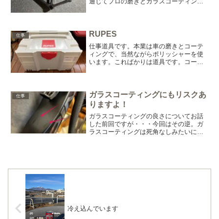
通じてプロの磨きとガラスコーティング
哲学を解説。フレーム本来の艶を最大限
に引き出し、ホイール汚染を防ぐ技と
は。
RUPES
仕事
仕事道具です。本業は車の磨きとコーテ
ィングで、当然ながらポリッシャーを使
います。こればかりは道具です。コーテ
ィング剤も重要なのですが・・・それ以
前にコーティングを活かすための下準備
の方が大切だったりします。シングルア
クションとダブルアクショ...
ガラスコーティングにもリスクあ
仕事
りますよ！
ガラスコーティングの良さについてお話
した前回ですが・・・今回はその逆。ガ
ラスコーティングは死角なしみたいに思
われているかもしれませんが、そんなこ
とありません。全てにおいて完璧なもの
なんて存在しませんので(^^;;実はこれを
しっかり伝えないで...
冷え込んでいます