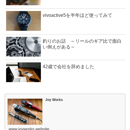
vivoactive5を半年ほど使ってみて
釣りのお話 ～リールのギア比で面白
い例えがある～
42歳で会社を辞めました
Joy Works
www.joyworks.website