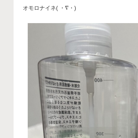
オモロナイネ( ・∇・)