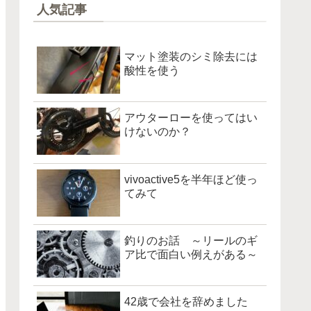
人気記事
マット塗装のシミ除去には
酸性を使う
アウターローを使ってはい
けないのか？
vivoactive5を半年ほど使っ
てみて
釣りのお話 ～リールのギ
ア比で面白い例えがある～
42歳で会社を辞めました