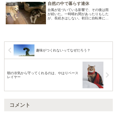
たぶんこれから...
自然の中で暮らす連休
日常
台風が近づいている影響で、その後は雨
が続いた。一時晴れ間があったりもした
が、長続きはしない。初日に自転車に乗
れただけでも良かったと思い、あとはゆ
っくりと過ごすことにした。帰宅したら
親から、これ食べるかい？と出されたハ
ンバーガー。前日に親が友...
趣味がつくれないってなぜだろう？
朝の冷気から守ってくれるのは、やはりベース
レイヤー
コメント