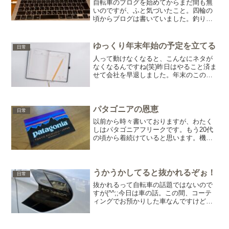
自転車のブログを始めてからまだ間も無
いのですが、ふと気づいたこと。四輪の
頃からブログは書いていました。釣りの
ブログも書いていた頃があります。今は
ほとんど放置です(笑)ずいぶん前に四輪は
やめてしまったので、書くネタがすっか
ゆっくり年末年始の予定を立てる
日常
り無くなってしまいま...
人って動けなくなると、こんなにネタが
なくなるんですね(笑)昨日はやること済ま
せて会社を早退しました。年末のこの時
期にうつしてしまっては迷惑ですから
ね。家で安静にするわけですが、当然食
事と寝るだけの生活です。と言っても、
やはりそれだけでは余計...
パタゴニアの恩恵
日常
以前から時々書いておりますが、わたく
しはパタゴニアフリークです。もう20代
の頃から着続けていると思います。機能
性、デザイン。アウトドアメーカーは
様々ありますけど、僕はずっとパタゴニ
アです。こちらに来てから、そのパタゴ
ニアの恩恵を更に感じてい...
うかうかしてると抜かれるぞぉ！
日常
抜かれるって自転車の話題ではないので
すが(^^;;今日は車の話。この間、コーテ
ィングでお預かりした車なんですけど、
話題の？BYD。これからの時代の主軸に
なるEV車ですね。EVといえばテスラが
最初に思い浮かぶのかもしれませんが、