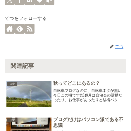
てつをフォローする
てつ
関連記事
秋ってどこにあるの？
日常
自転車ブログなのに、自転車ネタが無い
今日この頃です(笑)9月は自治会の活動だ
ったり、お仕事があったりと結構バタバ
タしています。たぶん以前だったら『忙
しくてやってらんないよ！』だったか
も・・・自分の時間を確保できないと、
やがてそれがストレスに...
ブログだけはパソコン派である不
日常
思議