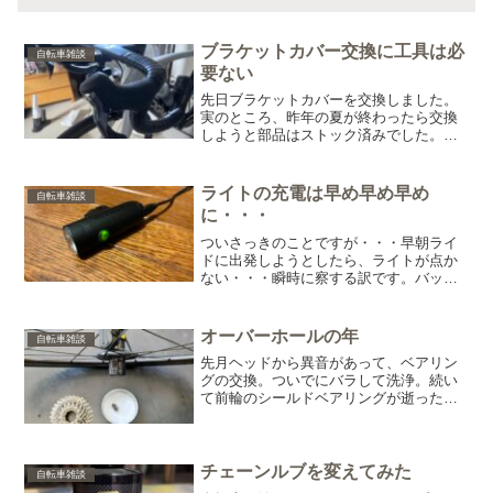
ブラケットカバー交換に工具は必
自転車雑談
要ない
先日ブラケットカバーを交換しました。
実のところ、昨年の夏が終わったら交換
しようと部品はストック済みでした。で
すが涼しくなってくると、あのペタペタ
も気にならなくなり・・・その後、山梨
に引っ越してきたら、夏でも湿度が低い
ライトの充電は早め早め早め
自転車雑談
からペタペタしない・・・...
に・・・
ついさっきのことですが・・・早朝ライ
ドに出発しようとしたら、ライトが点か
ない・・・瞬時に察する訳です。バッテ
リー残量ゼロ・・・この時の脱力感とい
ったら、それはそれは(笑)眠い目を擦って
顔を洗って、着替えて、自転車持って玄
オーバーホールの年
自転車雑談
関出て鍵閉めて、ライ...
先月ヘッドから異音があって、ベアリン
グの交換。ついでにバラして洗浄。続い
て前輪のシールドベアリングが逝ったの
で交換。自転車屋さん撮影そして前輪の
オーバーホールに続いて、後輪もやって
もらいました。自転車屋さん撮影何だか
んだと、こいつが一番酷か...
チェーンルブを変えてみた
自転車雑談