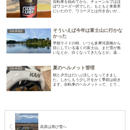
自転車を始めてから、チェーンルブはほ
ぼワコーズ一択でした。もともと車業界
にいたので、ワコーズとは付き合いが長
かった影響もありますね。いつでも買え
るし、大手オイルメーカーという信用の
高さもありました。途中、いくつかのオ
イルに浮気してきましたが...
そういえば今年は富士山に行かな
自転車雑談
かった
早朝ライドの時、いつも多摩河原橋から
目にしている遠くの富士山。まだ雪が無
いなとか、白くなってきたなとか。遠く
だけど、一年を通していつも目にしてい
る姿。先日ブログを書いていてふと思っ
たこと・・・そういえば、今年は富士山
夏のヘルメット管理
自転車雑談
行かなかったな・・・僕の...
朝と夕方はだいぶ涼しくなってきまし
た。しかしもう少し汗をかく季節は続き
ます。自転車のヘルメットって、とてつ
もない量の汗を吸い取ってる気がしま
す。正確に言えばインナーパッドですか
ね。でもインナーパッドだけ洗っても、
肝心の本体には匂いが染み付き...
高原は再び雪へ