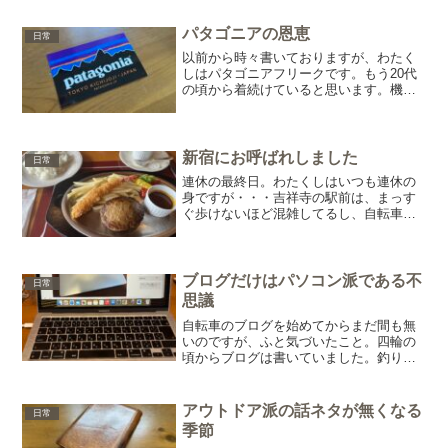
上でもポカポカ。春物ウエアで十分でし
た。犬の散歩も快適！風...
パタゴニアの恩恵
日常
以前から時々書いておりますが、わたく
しはパタゴニアフリークです。もう20代
の頃から着続けていると思います。機能
性、デザイン。アウトドアメーカーは
様々ありますけど、僕はずっとパタゴニ
アです。こちらに来てから、そのパタゴ
ニアの恩恵を更に感じてい...
新宿にお呼ばれしました
日常
連休の最終日。わたくしはいつも連休の
身ですが・・・吉祥寺の駅前は、まっす
ぐ歩けないほど混雑してるし、自転車は
さすがにちょっとお休み。特に用もない
ので、家でじっとしていようと思ってま
したが、朝からLINEが鳴りました(笑)会
社にいた時に付き合...
ブログだけはパソコン派である不
日常
思議
自転車のブログを始めてからまだ間も無
いのですが、ふと気づいたこと。四輪の
頃からブログは書いていました。釣りの
ブログも書いていた頃があります。今は
ほとんど放置です(笑)ずいぶん前に四輪は
やめてしまったので、書くネタがすっか
アウトドア派の話ネタが無くなる
日常
り無くなってしまいま...
季節