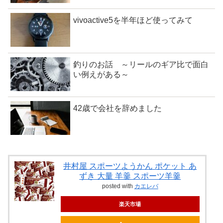
vivoactive5を半年ほど使ってみて
釣りのお話 ～リールのギア比で面白
い例えがある～
42歳で会社を辞めました
井村屋 スポーツようかん ポケット あ
ずき 大量 羊羹 スポーツ羊羹
posted with
カエレバ
楽天市場