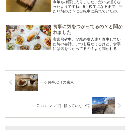
今年も梅雨に入りました。だいぶ遅くな
ったようですね。6月後半になるまで、当
たり前のように自転車に乗れていたのは
初めてです。水不足もこれで少しは良い
方に向いてくれれば。そんなことを考え
ながら一息つきますと、アウトドア派な
食事に気をつかってるの？と聞か
日常
人間はふと気付くのです...
れました
実家帰省中、父親の友人達と食事してい
た時の会話。いつも痩せてるけど、食事
には気をつかってるの？よく聞かれるこ
とです。僕は身長173cmで体重は62kg。
一般的に見ると痩せている方なのかもし
れない。食事についてだけど、もともと
しっかり食べる方...
一ヶ月半ぶりの東京
Googleマップに載っていない道