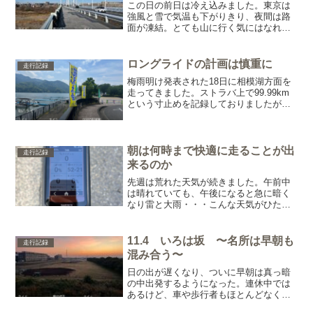
この日の前日は冷え込みました。東京は
強風と雪で気温も下がりきり、夜間は路
面が凍結。とても山に行く気にはなれま
せん。日中は溶けるでしょうが、怖いの
は日陰です。スピードが乗っていれば、
ブレーキが間に合わず転倒なんてことも
ロングライドの計画は慎重に
走行記録
考えられますし、対向車が...
梅雨明け発表された18日に相模湖方面を
走ってきました。ストラバ上で99.99km
という寸止めを記録しておりましたが、
個人的に100kmを境にロングライドかそ
うでないかを決めています。まあ、今回
はいちおうロングってことにしておきま
す(笑)前日...
朝は何時まで快適に走ることが出
走行記録
来るのか
先週は荒れた天気が続きました。午前中
は晴れていても、午後になると急に暗く
なり雷と大雨・・・こんな天気がひたす
ら続いておりました。すっかり生活リズ
ムを戻してしまった自分は、午前中は家
のこと、午後の空いた時間で自転車。出
11.4 いろは坂 〜名所は早朝も
走行記録
来ればこのペースを崩した...
混み合う〜
日の出が遅くなり、ついに早朝は真っ暗
の中出発するようになった。連休中では
あるけど、車や歩行者もほとんどなく、
やっぱり人って明るい方が好きなんだな