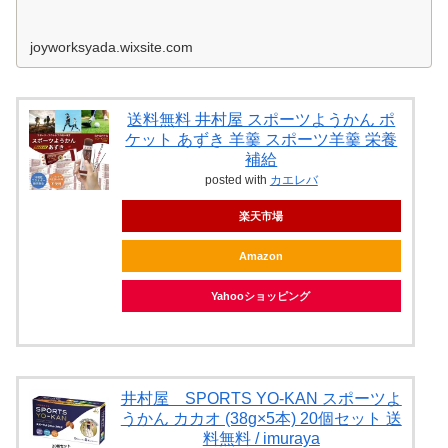
joyworksyada.wixsite.com
送料無料 井村屋 スポーツようかん ポ
ケット あずき 羊羹 スポーツ羊羹 栄養
補給
posted with
カエレバ
楽天市場
Amazon
Yahooショッピング
井村屋 SPORTS YO-KAN スポーツよ
うかん カカオ (38g×5本) 20個セット 送
料無料 / imuraya