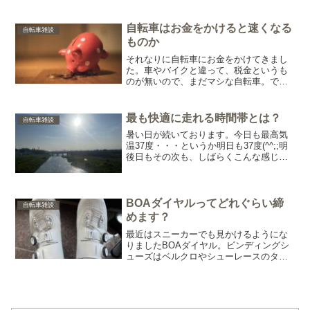
と・・・グローブは着用。まあ当然です
ね(^^;正直なところ、グローブはあまり好
きではありません。...
自転車はお金をかけると速くなる
自転車雑談
ものか
それなりに自転車にお金をかけてきまし
た。車やバイクと違って、税金というも
のが無いので、まだマシな自転車。で
も、沼にハマると気がつけば驚くほどの
お金を使っていることも事実。必要なも
のとそうでないものをしっかり分けてい
最も快適に走れる時間帯とは？
自転車雑談
かないと、やはり趣味はお金...
暑い日が続いております。今日も最高気
温37度・・・というか明日も37度(^^;;明
後日もその次も、しばらくこんな感じの
気温が続きます。真面目に危険です。週
末の吉祥寺はいつも混み合いますが、こ
の週末はさすがに人が少なかったです。
この猛暑の中、...
BOAダイヤルってどれぐらい締
自転車雑談
めます？
最近はスニーカーでも見かけるようにな
りましたBOAダイヤル。ビンディングシ
ューズはベルクロやシューレースのタイ
プもありますが、やっぱりBOAが多いで
す。自分のシューズ2足もBOA搭載モデル
です。このダイヤルなんですが、どれぐ
らい締めますか？...