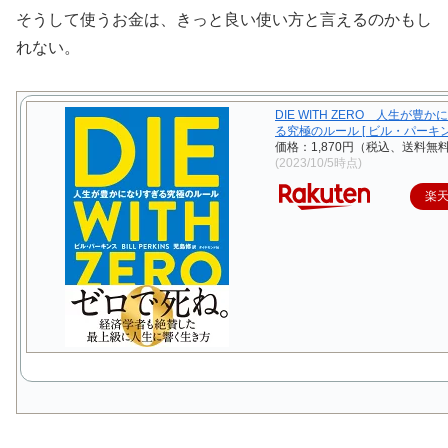
そうして使うお金は、きっと良い使い方と言えるのかもし
れない。
DIE WITH ZERO 人生が豊
る究極のルール [ ビル・パーキン
価格：1,870円（税込、送料無料
(2023/10/5時点)
楽