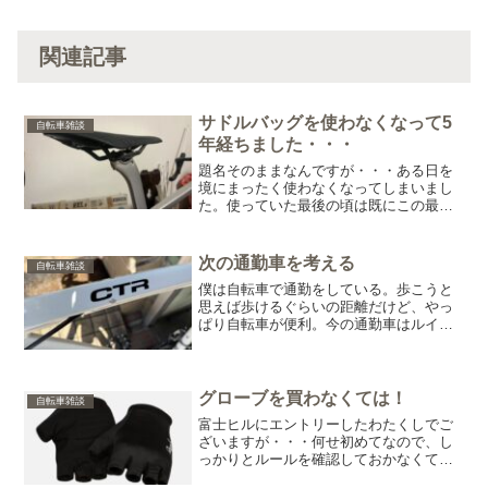
関連記事
サドルバッグを使わなくなって5
自転車雑談
年経ちました・・・
題名そのままなんですが・・・ある日を
境にまったく使わなくなってしまいまし
た。使っていた最後の頃は既にこの最小
サイズ。自転車を始めた頃はいろいろ不
安だったので、あれもこれも詰めてもっ
と大きなバッグでした。でもだんだん必
次の通勤車を考える
自転車雑談
要なものが分かってきて、...
僕は自転車で通勤をしている。歩こうと
思えば歩けるぐらいの距離だけど、やっ
ぱり自転車が便利。今の通勤車はルイガ
ノのCTR。2012年に購入したから、早い
もので11年が経つ。この自転車がきっか
けで、僕は後にロードバイクに乗るよう
になった。今日ま...
グローブを買わなくては！
自転車雑談
富士ヒルにエントリーしたわたくしでご
ざいますが・・・何せ初めてなので、し
っかりとルールを確認しておかなくては
いけません。そこで公式を見ていきます