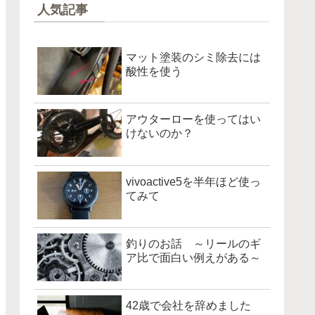
人気記事
マット塗装のシミ除去には
酸性を使う
アウターローを使ってはい
けないのか？
vivoactive5を半年ほど使っ
てみて
釣りのお話 ～リールのギ
ア比で面白い例えがある～
42歳で会社を辞めました