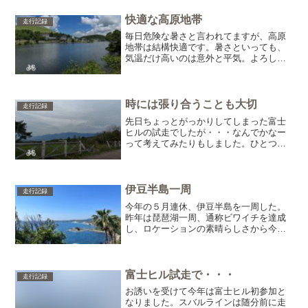
きました(^^;そんなことで、新緑を楽しみ
ながら今日も出...
快適な高原地帯
走行記録
毎日危険な暑さと言われてますが、高原
地帯は結構快適です。暑さといっても、
気温だけ高いのは意外と平気。よろしく
ないのは湿度なんでしょうね。汗をかく
とベタベタ・・・わたくし肌が強い方で
はなく、湿度が高い中で汗をかくと肌荒
れを起こします。よくそん...
時には張り合うことも大切
走行記録
先日ちょっとがっかりしてしまった富士
ヒルの試走でしたが・・・なんでかなー
って考えてみたりもしました。ひとつ思
ったのがですね・・・こちらに移住して
から、自転車乗りと出会うことがほとん
どなくなりました。東京の時は地域的な
ものもあったと思いますが...
伊豆半島一周
走行記録
今年の５月連休、伊豆半島を一周した。
昨年は琵琶湖一周、通称ビワイチを達成
し、ロケーションの素晴らしさから今年
も琵琶湖か、かなり距離を要するが淡路
島も行ってみたいと思っていた。しか
し、コロナ明けの影響か各地で大渋滞現
地で体力を使うのに、渋滞で...
富士ヒル試走で・・・
走行記録
お誘いを受けて今年は富士ヒル初参加と
なりました。スバルラインは随分前に走