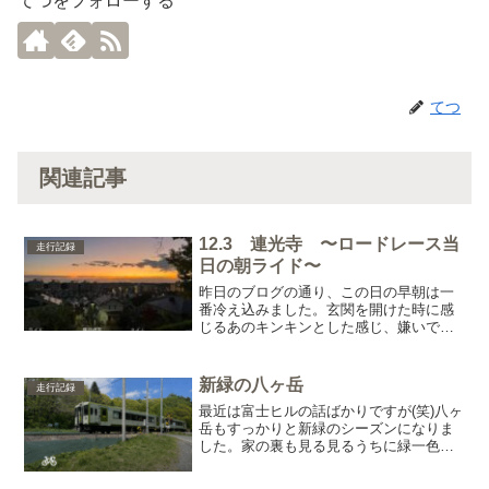
てつをフォローする
てつ
関連記事
12.3 連光寺 〜ロードレース当
走行記録
日の朝ライド〜
昨日のブログの通り、この日の早朝は一
番冷え込みました。玄関を開けた時に感
じるあのキンキンとした感じ、嫌いでは
ありません。寒さに負けないように、冬
着フル装備で挑みます。しばらく走って
いると、うっすら明るくなりかけてきま
新緑の八ヶ岳
走行記録
す。ついこの間まで日の出...
最近は富士ヒルの話ばかりですが(笑)八ヶ
岳もすっかりと新緑のシーズンになりま
した。家の裏も見る見るうちに緑一色に
染まって、朝の散歩はとても気分が良い
です。ワンコには少し暑い季節になって