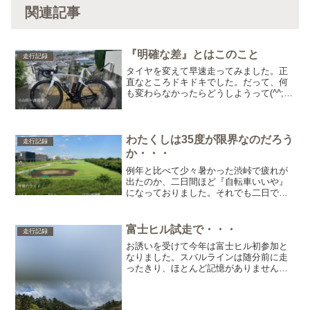
関連記事
『明確な差』とはこのこと
走行記録
タイヤを変えて早速走ってみました。正
直なところドキドキでした。だって、何
も変わらなかったらどうしようって(^^;;
ですが、走り出して早々に認識しまし
た。やはり走りが軽いです。発進からし
て違う。このスッと前に出る感じ。追い
風と勘違いするぐらい...
わたくしは35度が限界なのだろう
走行記録
か・・・
例年と比べて少々暑かった渋峠で疲れが
出たのか、二日間ほど『自転車いいや』
になっておりました。それでも二日で
す。持って二日です。いつもと変わらな
いじゃんって、今更気づく鈍臭MANです(
・∇・)この日も暑いので15時ぐらいから
富士ヒル試走で・・・
走行記録
出走です。良い感...
お誘いを受けて今年は富士ヒル初参加と
なりました。スバルラインは随分前に走
ったきり、ほとんど記憶がありません。
ただ、長いコースだなという記憶はあり
ます(笑)さすがにそんなノリで走るのは少
し不安なので、試走なんてことをしてみ