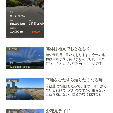
ようかと。マイカー規...
連休は地元でおとなしく
走行記録
連休最終日に書いております。今年の連
休は天気が良くありませんでした。東京
に行って久しぶりに灼熱ライドとか考え
たりもしたのですが(笑)前半はほとんど降
られてしまい、後半は友人が来てくれる
ことになっていたので東京遠征はパス。
てなわけで、いつもの...
平地をひたすら走りたくなる時
走行記録
今は週に2回ほど走っています。そう決め
ているわけではないのですが、乗らない
と落ち着かない。自然の次に強力なもの
は習慣だと、哲学的には言ったものでし
て・・・とりあえず出発です(笑)まずはこ
の景色から！ってぐらいお馴染みの光
景。ですが・・・そろ...
お花見ライド
走行記録