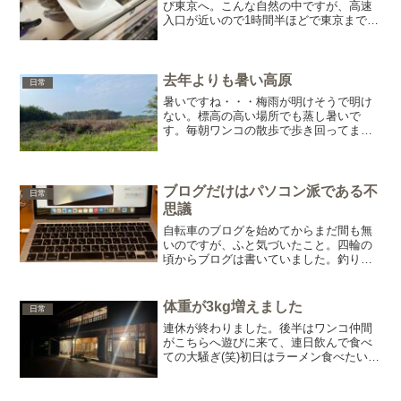
び東京へ。こんな自然の中ですが、高速
入口が近いので1時間半ほどで東京まで行
くことができます。ですが・・・まだま
だ収入と呼べるような収入はございませ
んので節約します(笑)長坂から入り、調布
で降りるルートが最...
去年よりも暑い高原
日常
暑いですね・・・梅雨が明けそうで明け
ない。標高の高い場所でも蒸し暑いで
す。毎朝ワンコの散歩で歩き回ってます
が、曇りの日は早朝からむしむし・・・
写真からも伝わると思いますが、その通
りの湿度です。気温は9時ごろまで平和な
のが救いですが、それ以降...
ブログだけはパソコン派である不
日常
思議
自転車のブログを始めてからまだ間も無
いのですが、ふと気づいたこと。四輪の
頃からブログは書いていました。釣りの
ブログも書いていた頃があります。今は
ほとんど放置です(笑)ずいぶん前に四輪は
やめてしまったので、書くネタがすっか
体重が3kg増えました
日常
り無くなってしまいま...
連休が終わりました。後半はワンコ仲間
がこちらへ遊びに来て、連日飲んで食べ
ての大騒ぎ(笑)初日はラーメン食べたいと
いうことで、Googleマップで探して発
見。須玉町にある『無垢』さん。山奥に
ある古民家を改修したラーメン屋さん。