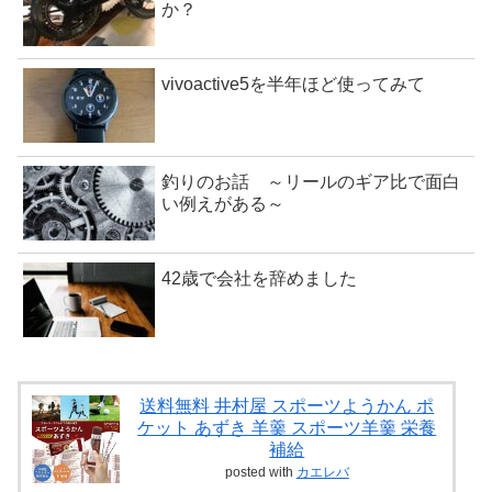
か？
vivoactive5を半年ほど使ってみて
釣りのお話 ～リールのギア比で面白
い例えがある～
42歳で会社を辞めました
送料無料 井村屋 スポーツようかん ポ
ケット あずき 羊羹 スポーツ羊羹 栄養
補給
posted with
カエレバ