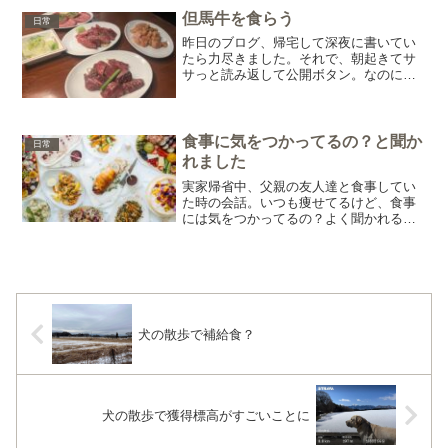
暗闇の中に突如現...
但馬牛を食らう
日常
昨日のブログ、帰宅して深夜に書いてい
たら力尽きました。それで、朝起きてサ
サっと読み返して公開ボタン。なのに、
公開してから焼肉について何も書いてい
ないことに気づく。自分で焼肉食べまし
たって書いてるのに・・・救いようの無
いボケかたですね(^^;...
食事に気をつかってるの？と聞か
日常
れました
実家帰省中、父親の友人達と食事してい
た時の会話。いつも痩せてるけど、食事
には気をつかってるの？よく聞かれるこ
とです。僕は身長173cmで体重は62kg。
一般的に見ると痩せている方なのかもし
れない。食事についてだけど、もともと
しっかり食べる方...
犬の散歩で補給食？
犬の散歩で獲得標高がすごいことに