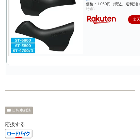
価格：1,069円（税込、送料別)
時点)
楽
自転車雑談
応援する