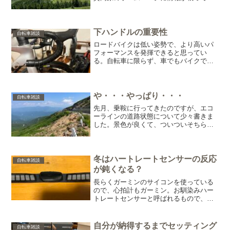
ました。開通は5月22日。本来は4月23日
なので、約1ヶ月遅れの開通ということに
なります。道路の崩壊などは無かったよ
うですね。大規模...
下ハンドルの重要性
自転車雑談
ロードバイクは低い姿勢で、より高いパ
フォーマンスを発揮できると思ってい
る。自転車に限らず、車でもバイクでも
同じことだと思う。速く走るためには、
バランスのとれる限り低くなっていく。
最初は苦しいポジションロードバイクの
最も低い姿勢を取れるポジシ...
や・・・やっぱり・・・
自転車雑談
先月、乗鞍に行ってきたのですが、エコ
ーラインの道路状態について少々書きま
した。景色が良くて、ついついそちらに
目が入ってしまうのですが・・・目につ
くのはこの路肩ですね。このガードレー
ル、あきらかに周りが崩落してこうなっ
ているのが分かります。写...
冬はハートレートセンサーの反応
自転車雑談
が鈍くなる？
長らくガーミンのサイコンを使っている
ので、心拍計もガーミン。お馴染みハー
トレートセンサーと呼ばれるもので、当
時Edge530にセットで付属されていた。
前回のパワーメーター同様、心拍計も自
分管理にはとても重宝する。心拍数によ
自分が納得するまでセッティング
自転車雑談