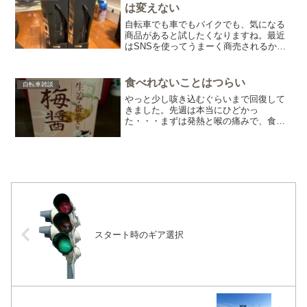
って体のコンディシ...
は変えない
自転車でも車でもバイクでも、気になる
商品があると試したくなりますね。最近
はSNSを使ってうまーく商売されるから
余計にです(笑)ステマとか本当に注意です
よ！勢いに乗って手を出してしまうと、
止まらなくなるので(^^;;という自分も最
食べれないことはつらい
自転車雑談
近やってしま...
やっと少し咳き込むぐらいまで回復して
きました。先週は本当にひどかっ
た・・・まずは発熱と喉の痛みで、食事
がまともにできません。固形物なんてま
ともに喉を通らないので、食事はほとん
どお粥。それだけでは足りないから、
時々ゼリーを食べたり。自宅にいる...
スタート時のギア選択